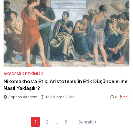
AKADEMIK ETKINLIK
Nikomakhos’a Etik: Aristoteles’in Etik Düşüncelerine
Nasıl Yaklaşılır?
Sophos Akademi
13 Ağustos 2023
0
223
Yazı
1
2
…
5
Sonraki
sayfalaması