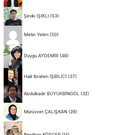
Şevki IŞIKLI
(53)
Metin Yetim
(50)
Duygu AYDEMİR
(48)
Halil Ibrahim İŞBİLİCİ
(37)
Abdulkadir BÜYÜKBİNGÖL
(32)
Mürüvvet ÇALIŞKAN
(28)
Neslihan KÖŞGER
(14)