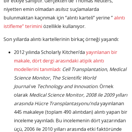
bir etkiye sahiptir. Gerçekten de Thomas Reuters,
niyetten emin olmadan asılsız suçlamalarda
bulunmaktan kaçınmak için “alıntı karteli” yerine ”
alıntı
istifleme” terimini
özellikle kullanıyor.
Son yıllarda alıntı kartellerinin birkaç örneği yaşandı:
2012 yılında Scholarly Kitchen’da
yayınlanan bir
makale, dört dergi arasındaki atipik alıntı
modellerini tanımladı:
Cell Transplantation
,
Medical
Science Monitor
,
The Scientific World
Journal
ve
Technology and Innovation
. Örnek
olarak
Medical Science Monitor, 2008 ile 2009 yılları
arasında
Hücre Transplantasyonu’nda
yayınlanan
445 makaleye (toplam 490 alıntıdan) alıntı yapan bir
inceleme yayınladı. Bu incelemenin dört yazarından
üçü, 2006 ile 2010 yılları arasında etki faktöründe