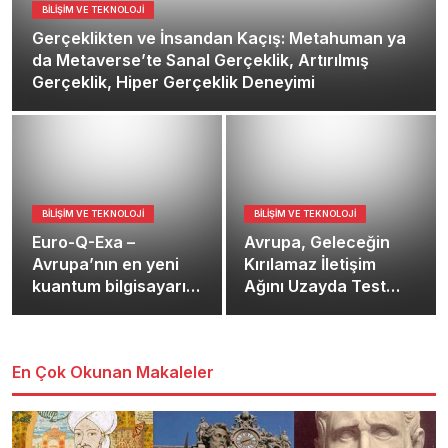
BILIŞIM VE TEKNOLOJI
Gerçeklikten ve İnsandan Kaçış: Metahuman ya
da Metaverse’te Sanal Gerçeklik, Artırılmış
Gerçeklik, Hiper Gerçeklik Deneyimi
BILIŞIM VE TEKNOLOJI
BILIŞIM VE TEKNOLOJI
Euro-Q-Exa –
Avrupa, Geleceğin
Avrupa’nın en yeni
Kırılamaz İletişim
kuantum bilgisayarı
Ağını Uzayda Test
Münih’te hizmete
Ediyor: Kuantum
girdi
Mikro Uydular
Geliyor!
En Çok Okunan Makaleler