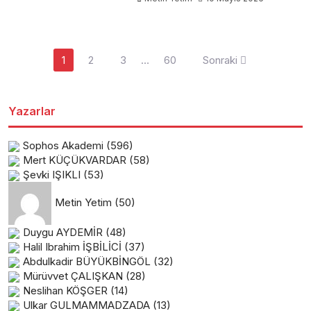
Yazı
1
2
3
…
60
Sonraki
sayfalaması
Yazarlar
Sophos Akademi
(596)
Mert KÜÇÜKVARDAR
(58)
Şevki IŞIKLI
(53)
Metin Yetim
(50)
Duygu AYDEMİR
(48)
Halil Ibrahim İŞBİLİCİ
(37)
Abdulkadir BÜYÜKBİNGÖL
(32)
Mürüvvet ÇALIŞKAN
(28)
Neslihan KÖŞGER
(14)
Ulkar GULMAMMADZADA
(13)