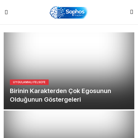
Skip
to
content
UYGULAMALI FELSEFE
Birinin Karakterden Çok Egosunun
Olduğunun Göstergeleri