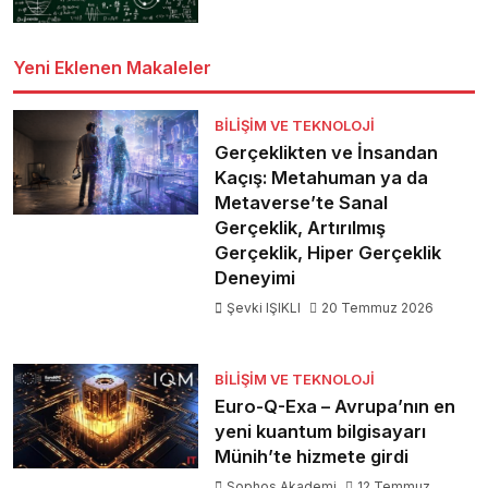
Yeni Eklenen Makaleler
BILIŞIM VE TEKNOLOJI
Gerçeklikten ve İnsandan
Kaçış: Metahuman ya da
Metaverse’te Sanal
Gerçeklik, Artırılmış
Gerçeklik, Hiper Gerçeklik
Deneyimi
Şevki IŞIKLI
20 Temmuz 2026
BILIŞIM VE TEKNOLOJI
Euro-Q-Exa – Avrupa’nın en
yeni kuantum bilgisayarı
Münih’te hizmete girdi
Sophos Akademi
12 Temmuz