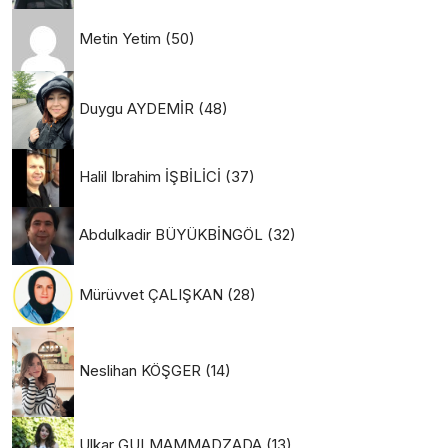
Metin Yetim
(50)
Duygu AYDEMİR
(48)
Halil Ibrahim İŞBİLİCİ
(37)
Abdulkadir BÜYÜKBİNGÖL
(32)
Mürüvvet ÇALIŞKAN
(28)
Neslihan KÖŞGER
(14)
Ulkar GULMAMMADZADA
(13)