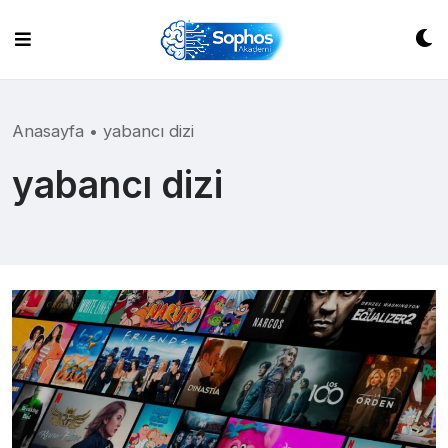
Skip
to
content
Anasayfa
•
yabancı dizi
yabancı dizi