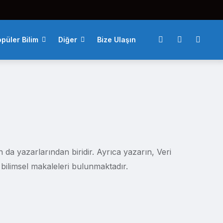
püler Bilim
Diğer
Bize Ulaşın
n da yazarlarından biridir. Ayrıca yazarın, Veri
 bilimsel makaleleri bulunmaktadır.