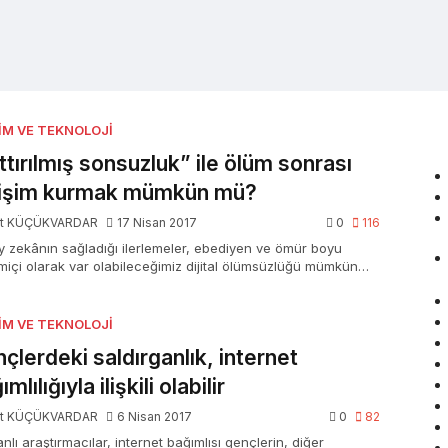
ŞIM VE TEKNOLOJI
ttırılmış sonsuzluk” ile ölüm sonrası
tişim kurmak mümkün mü?
t KÜÇÜKVARDAR
17 Nisan 2017
0
116
 zekânın sağladığı ilerlemeler, ebediyen ve ömür boyu
miçi olarak var olabileceğimiz dijital ölümsüzlüğü mümkün…
ŞIM VE TEKNOLOJI
çlerdeki saldırganlık, internet
mlılığıyla ilişkili olabilir
t KÜÇÜKVARDAR
6 Nisan 2017
0
82
nlı araştırmacılar, internet bağımlısı gençlerin, diğer