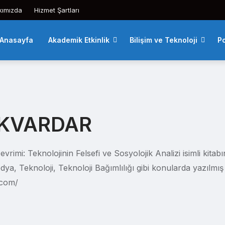
kımızda
Hizmet Şartları
Anasayfa
Akademik Etkinlik
Bilişim ve Teknoloji
Po
ÜKVARDAR
rimi: Teknolojinin Felsefi ve Sosyolojik Analizi isimli kitabı
dya, Teknoloji, Teknoloji Bağımlılığı gibi konularda yazılmış
.com/