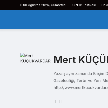
Skip
08 Ağustos 2026, Cumartesi
Gizlilik Politikası
Hak
to
content
Mert KÜÇ
Yazar; aynı zamanda Bilişim Dev
Gazeteciliği, Terör ve Yeni Me
http://www.mertkucukvardar