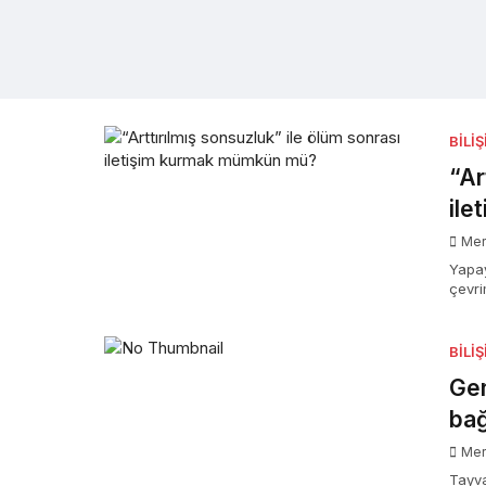
BILI
“Ar
ile
Mer
Yapay
çevri
BILI
Gen
bağı
Mer
Tayva