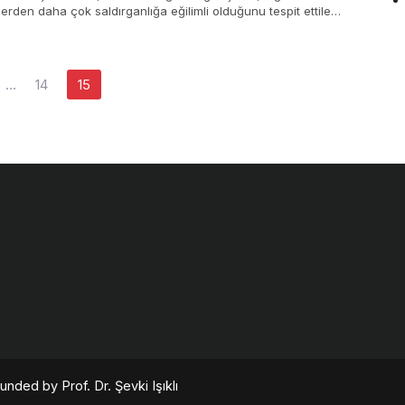
erden daha çok saldırganlığa eğilimli olduğunu tespit ettiler.
kalı…
…
14
15
nded by Prof. Dr. Şevki Işıklı