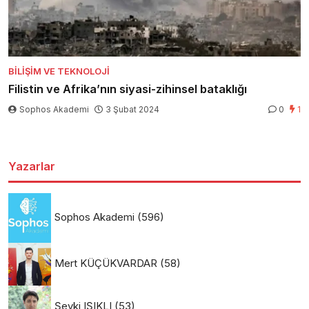
BILIŞIM VE TEKNOLOJI
Filistin ve Afrika’nın siyasi-zihinsel bataklığı
Sophos Akademi
3 Şubat 2024
0
1
Yazarlar
Sophos Akademi
(596)
Mert KÜÇÜKVARDAR
(58)
Şevki IŞIKLI
(53)