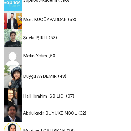
Sophos Akademi
(596)
Mert KÜÇÜKVARDAR
(58)
Şevki IŞIKLI
(53)
Metin Yetim
(50)
Duygu AYDEMİR
(48)
Halil Ibrahim İŞBİLİCİ
(37)
Abdulkadir BÜYÜKBİNGÖL
(32)
Mürüvvet ÇALIŞKAN
(28)