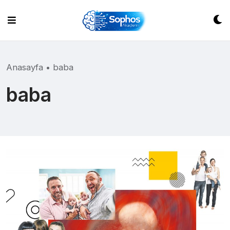
Skip
to
content
Anasayfa
•
baba
baba