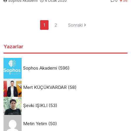
Sophos Akademi
4 Ocak 2020
0
56
Yazı
1
2
Sonraki
sayfalaması
Yazarlar
Sophos Akademi
(596)
Mert KÜÇÜKVARDAR
(58)
Şevki IŞIKLI
(53)
Metin Yetim
(50)