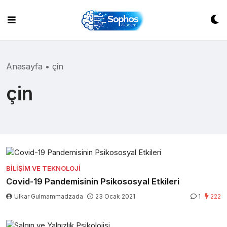
Skip
to
content
Anasayfa
•
çin
çin
BILIŞIM VE TEKNOLOJI
Covid-19 Pandemisinin Psikososyal Etkileri
Ulkar Gulmammadzada
23 Ocak 2021
1
222