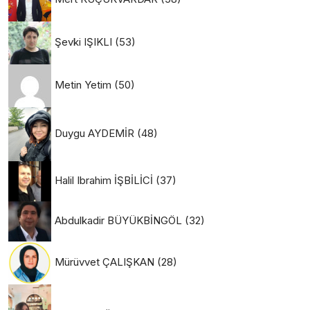
Şevki IŞIKLI
(53)
Metin Yetim
(50)
Duygu AYDEMİR
(48)
Halil Ibrahim İŞBİLİCİ
(37)
Abdulkadir BÜYÜKBİNGÖL
(32)
Mürüvvet ÇALIŞKAN
(28)