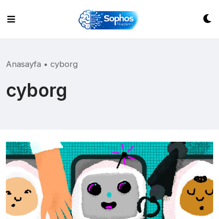
Skip
to
content
Anasayfa
•
cyborg
cyborg