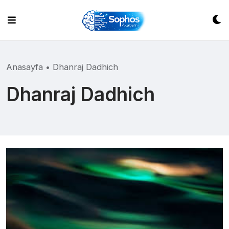
Skip
to
content
Anasayfa
•
Dhanraj Dadhich
Dhanraj Dadhich