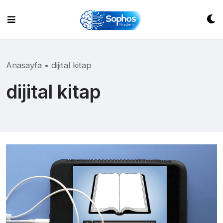
Skip
to
content
Anasayfa
•
dijital kitap
dijital kitap