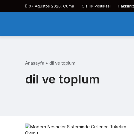
Skip
07 Ağustos 2026, Cuma
Gizlilik Politikası
Hakkımı
to
content
Anasayfa
•
dil ve toplum
dil ve toplum