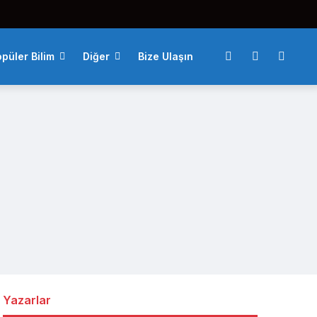
püler Bilim
Diğer
Bize Ulaşın
Yazarlar