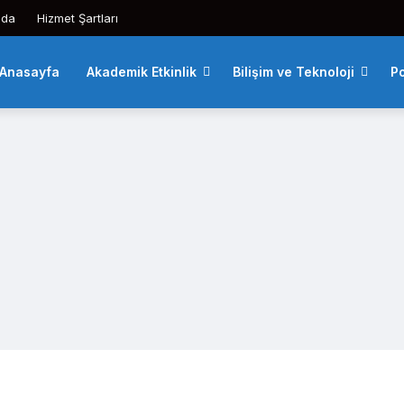
zda
Hizmet Şartları
Anasayfa
Akademik Etkinlik
Bilişim ve Teknoloji
Po