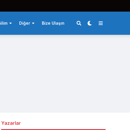
ilim
Diğer
Bize Ulaşın
Yazarlar