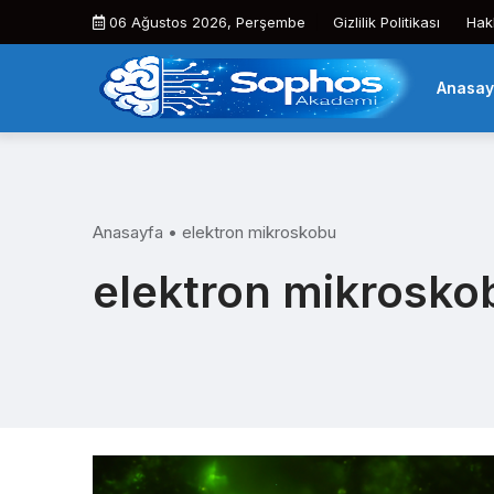
Skip
06 Ağustos 2026, Perşembe
Gizlilik Politikası
Hak
to
content
Anasay
Anasayfa
•
elektron mikroskobu
elektron mikrosko