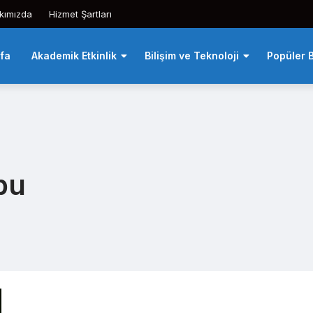
kımızda
Hizmet Şartları
fa
Akademik Etkinlik
Bilişim ve Teknoloji
Popüler B
bu