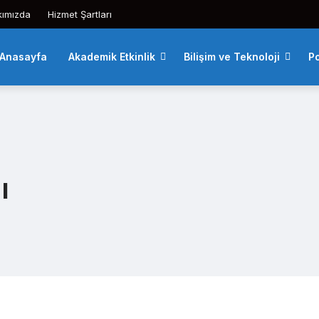
kımızda
Hizmet Şartları
Anasayfa
Akademik Etkinlik
Bilişim ve Teknoloji
Po
ı