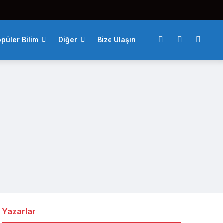
püler Bilim
Diğer
Bize Ulaşın
Yazarlar