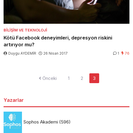
BILIŞIM VE TEKNOLOJI
Kötü Facebook deneyimleri, depresyon riskini
artırıyor mu?
Duygu AYDEMİR
26 Nisan 2017
1
76
Yazı
Önceki
1
2
3
sayfalaması
Yazarlar
Sophos Akademi
(596)