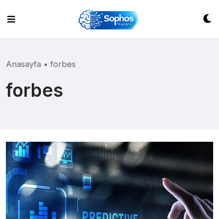
Skip
to
content
Anasayfa
•
forbes
forbes