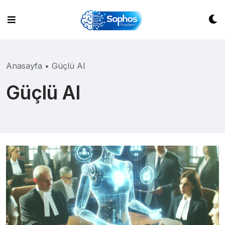
Skip
to
content
Anasayfa
•
Güçlü AI
Güçlü AI