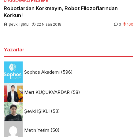
UYGULAMALI FELSEFE
Robotlardan Korkmayın, Robot Filozoflarından
Korkun!
Şevki IŞIKLI
22 Nisan 2018
3
160
Yazarlar
Sophos Akademi
(596)
Mert KÜÇÜKVARDAR
(58)
Şevki IŞIKLI
(53)
Metin Yetim
(50)