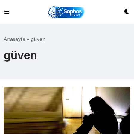
Skip
to
content
Anasayfa
•
güven
güven