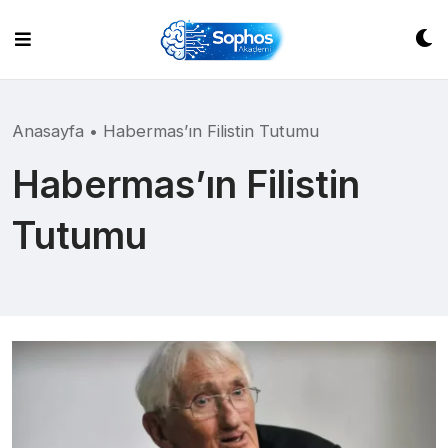
Skip
to
content
Anasayfa
•
Habermas’ın Filistin Tutumu
Habermas’ın Filistin
Tutumu