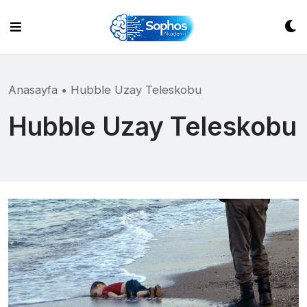
Skip
to
content
Anasayfa
•
Hubble Uzay Teleskobu
Hubble Uzay Teleskobu