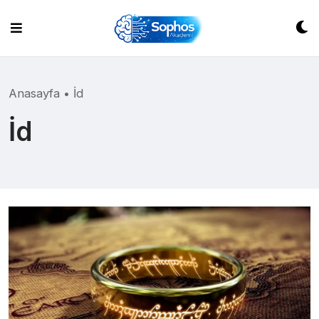
Skip
to
content
Anasayfa
•
İd
İd