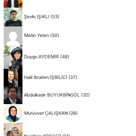
Şevki IŞIKLI
(53)
Metin Yetim
(50)
Duygu AYDEMİR
(48)
Halil Ibrahim İŞBİLİCİ
(37)
Abdulkadir BÜYÜKBİNGÖL
(32)
Mürüvvet ÇALIŞKAN
(28)
Neslihan KÖŞGER
(14)