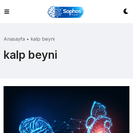
Skip
to
content
Anasayfa
•
kalp beyni
kalp beyni