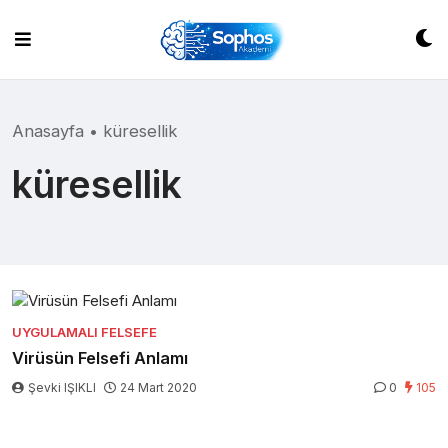
Skip
to
content
Anasayfa
•
küresellik
küresellik
UYGULAMALI FELSEFE
Virüsün Felsefi Anlamı
Şevki IŞIKLI
24 Mart 2020
0
105