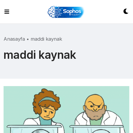
Skip
to
content
Anasayfa
•
maddi kaynak
maddi kaynak