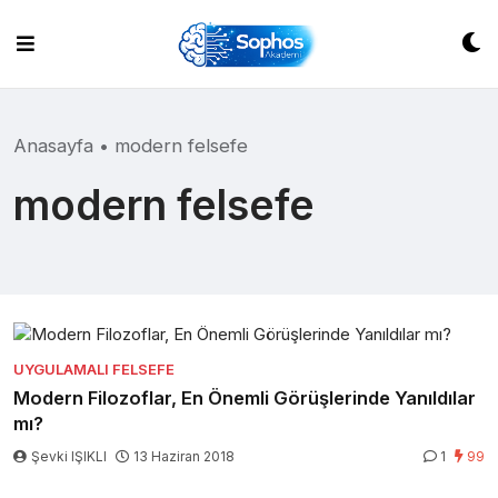
Skip
to
content
Anasayfa
•
modern felsefe
modern felsefe
UYGULAMALI FELSEFE
Modern Filozoflar, En Önemli Görüşlerinde Yanıldılar
mı?
Şevki IŞIKLI
13 Haziran 2018
1
99