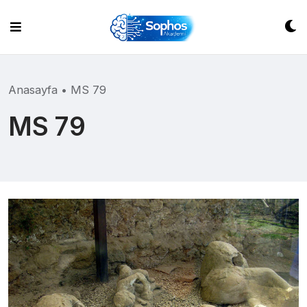
Skip
to
content
Anasayfa
•
MS 79
MS 79