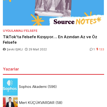
UYGULAMALI FELSEFE
TikTok’ta Felsefe Kızışıyor… En Azından Az ve Öz
Felsefe
Şevki IŞIKLI
29 Mart 2022
1
133
Yazarlar
Sophos Akademi
(596)
Mert KÜÇÜKVARDAR
(58)