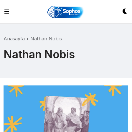
Skip
to
content
Anasayfa
•
Nathan Nobis
Nathan Nobis