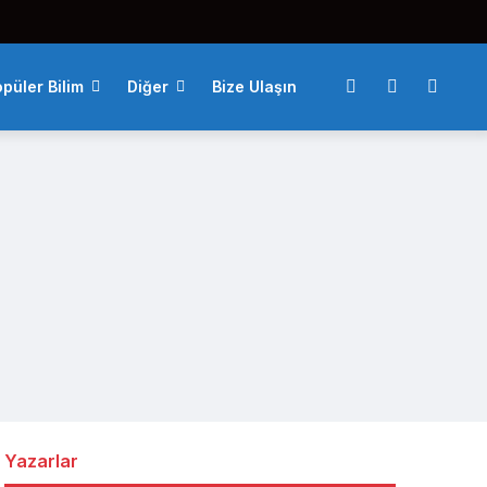
püler Bilim
Diğer
Bize Ulaşın
Yazarlar