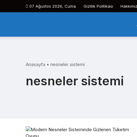
Skip
07 Ağustos 2026, Cuma
Gizlilik Politikası
Hakkımı
to
content
Anasayfa
•
nesneler sistemi
nesneler sistemi