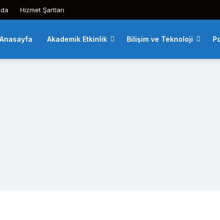
zda
Hizmet Şartları
Anasayfa
Akademik Etkinlik
Bilişim ve Teknoloji
Po