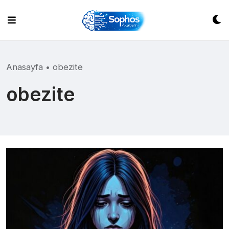
Skip
to
content
Anasayfa
•
obezite
obezite