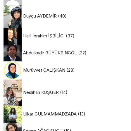
Duygu AYDEMİR
(48)
Halil Ibrahim İŞBİLİCİ
(37)
Abdulkadir BÜYÜKBİNGÖL
(32)
Mürüvvet ÇALIŞKAN
(28)
Neslihan KÖŞGER
(14)
Ulkar GULMAMMADZADA
(13)
Semra AĞAÇ SUCU
(10)