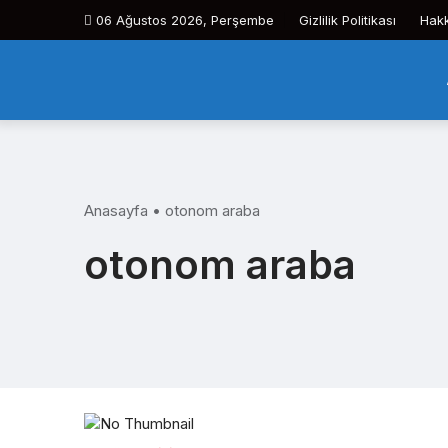
Skip
06 Ağustos 2026, Perşembe
Gizlilik Politikası
Hak
to
content
Anasayfa
•
otonom araba
otonom araba