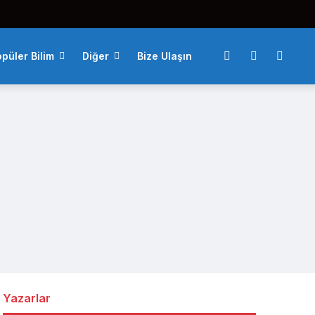
püler Bilim
Diğer
Bize Ulaşın
Yazarlar