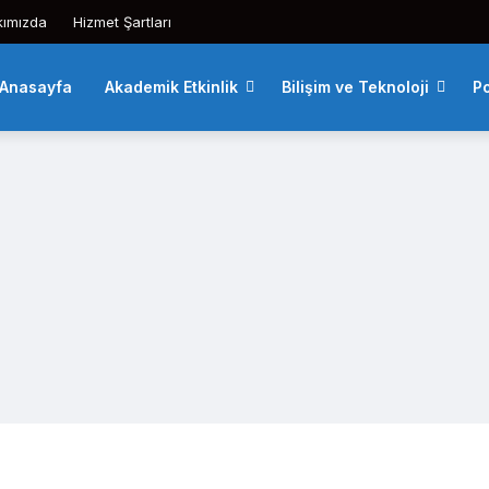
kımızda
Hizmet Şartları
Anasayfa
Akademik Etkinlik
Bilişim ve Teknoloji
Po