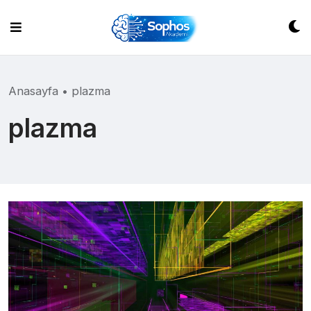
Skip
to
content
Anasayfa
•
plazma
plazma