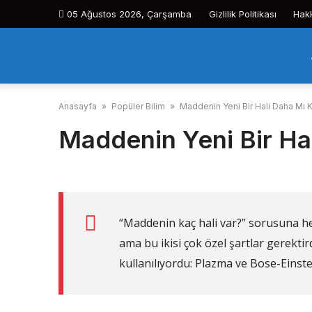
Skip
05 Ağustos 2026, Çarşamba
Gizlilik Politikası
Hak
to
content
Anasayfa
»
Popüler Bilim
»
Maddenin Yeni Bir Hali Daha Mı K
Maddenin Yeni Bir Hal
“Maddenin kaç hali var?” sorusuna he
ama bu ikisi çok özel şartlar gerektir
kullanılıyordu: Plazma ve Bose-Einst