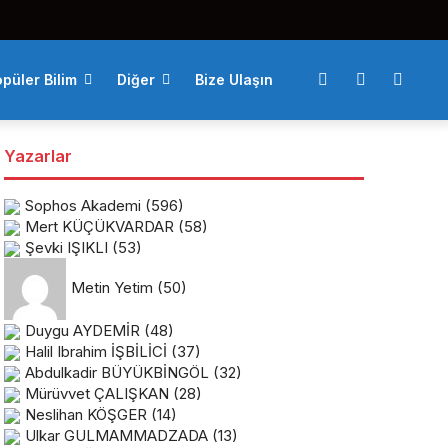
püler Bilim
Diğer
Bize Ulaşın
Yazarlar
Sophos Akademi
(596)
Mert KÜÇÜKVARDAR
(58)
Şevki IŞIKLI
(53)
Metin Yetim
(50)
Duygu AYDEMİR
(48)
Halil Ibrahim İŞBİLİCİ
(37)
Abdulkadir BÜYÜKBİNGÖL
(32)
Mürüvvet ÇALIŞKAN
(28)
Neslihan KÖŞGER
(14)
Ulkar GULMAMMADZADA
(13)