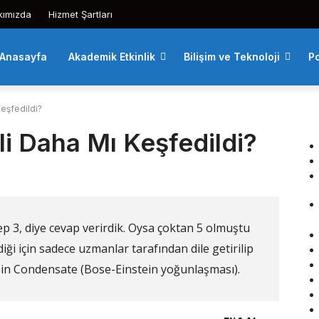
kımızda
Hizmet Şartları
Anasayfa
Akademik Etkinlik
Bilişim ve Teknoloji
Po
eşfedildi?
i Daha Mı Keşfedildi?
p 3, diye cevap verirdik. Oysa çoktan 5 olmuştu
diği için sadece uzmanlar tarafından dile getirilip
ein Condensate (Bose-Einstein yoğunlaşması).