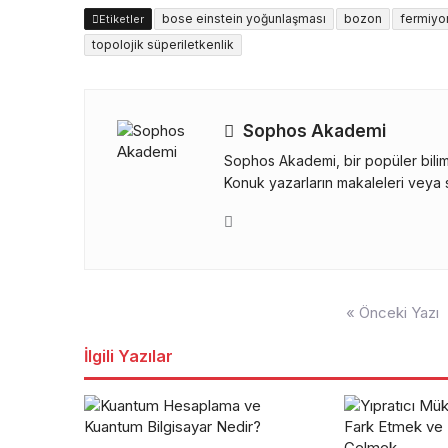
bose einstein yoğunlaşması
bozon
fermiyo
Etiketler
topolojik süperiletkenlik
Sophos Akademi
Sophos Akademi, bir popüler bilim 
Konuk yazarların makaleleri veya s
Yazı
« Önceki Yazı
gezinmesi
İlgili Yazılar