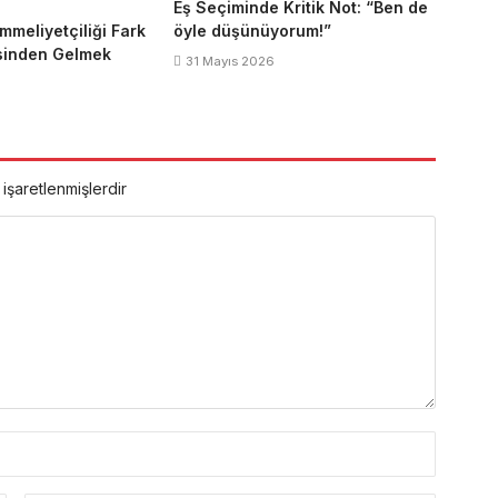
Eş Seçiminde Kritik Not: “Ben de
mmeliyetçiliği Fark
öyle düşünüyorum!”
sinden Gelmek
31 Mayıs 2026
 işaretlenmişlerdir