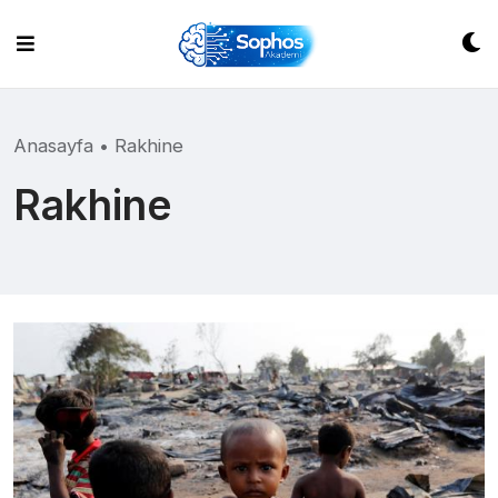
Skip
to
content
Anasayfa
•
Rakhine
Rakhine