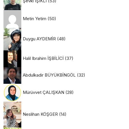
Şevki IŞIKLI
(53)
Metin Yetim
(50)
Duygu AYDEMİR
(48)
Halil Ibrahim İŞBİLİCİ
(37)
Abdulkadir BÜYÜKBİNGÖL
(32)
Mürüvvet ÇALIŞKAN
(28)
Neslihan KÖŞGER
(14)