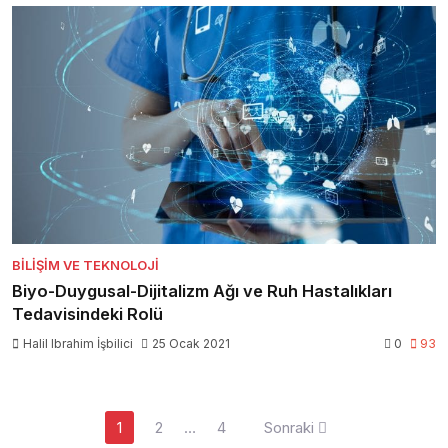
BILIŞIM VE TEKNOLOJI
Biyo-Duygusal-Dijitalizm Ağı ve Ruh Hastalıkları
Tedavisindeki Rolü
Halil Ibrahim İşbilici
25 Ocak 2021
0
93
Yazı
1
2
…
4
Sonraki
sayfalaması