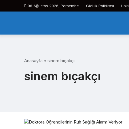
Skip
06 Ağustos 2026, Perşembe
Gizlilik Politikası
Hak
to
content
Anasayfa
•
sinem bıçakçı
sinem bıçakçı