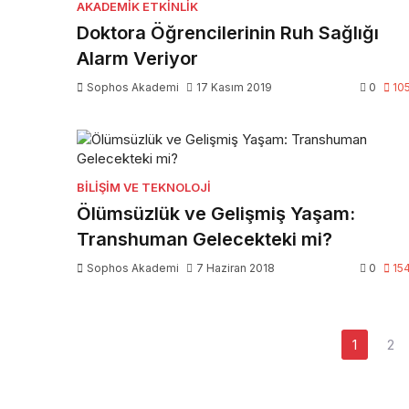
AKADEMIK ETKINLIK
Doktora Öğrencilerinin Ruh Sağlığı
Alarm Veriyor
Sophos Akademi
17 Kasım 2019
0
10
BILIŞIM VE TEKNOLOJI
Ölümsüzlük ve Gelişmiş Yaşam:
Transhuman Gelecekteki mi?
Sophos Akademi
7 Haziran 2018
0
15
Yazı
1
2
sayfalaması