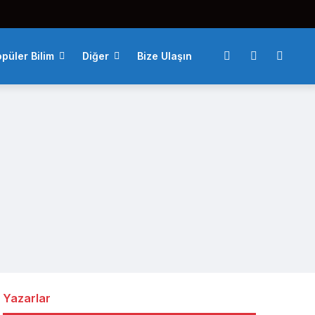
püler Bilim
Diğer
Bize Ulaşın
Yazarlar