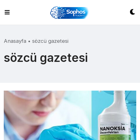
Skip
to
content
Anasayfa
•
sözcü gazetesi
sözcü gazetesi