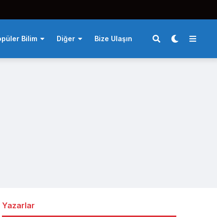
püler Bilim
Diğer
Bize Ulaşın
Yazarlar