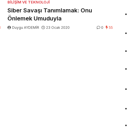
BILIŞIM VE TEKNOLOJI
Siber Savaşı Tanımlamak: Onu
Önlemek Umuduyla
1
Duygu AYDEMİR
23 Ocak 2020
0
55