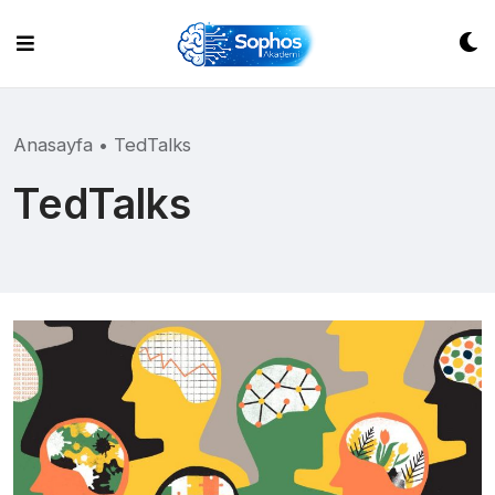
Skip
to
content
Anasayfa
•
TedTalks
TedTalks