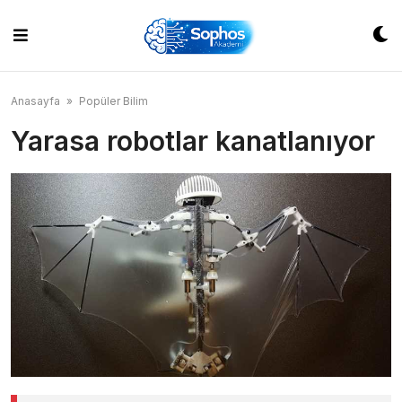
Skip
to
content
Anasayfa
»
Popüler Bilim
Yarasa robotlar kanatlanıyor