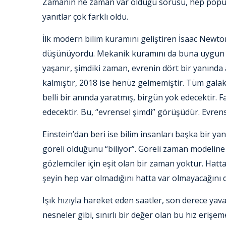
Zamanın ne zaman var olduğu sorusu, hep popüle
yanıtlar çok farklı oldu.
İlk modern bilim kuramını geliştiren İsaac Newto
düşünüyordu. Mekanik kuramını da buna uygun o
yaşanır, şimdiki zaman, evrenin dört bir yanında a
kalmıştır, 2018 ise henüz gelmemiştir. Tüm galak
belli bir anında yaratmış, birgün yok edecektir
edecektir. Bu, “evrensel şimdi” görüşüdür. Evre
Einstein’dan beri ise bilim insanları başka bir y
göreli olduğunu
“biliyor”. Göreli zaman modeline
gözlemciler için eşit olan bir zaman yoktur. Hatt
şeyin hep var olmadığını hatta var olmayacağını
Işık hızıyla hareket eden saatler, son derece yava
nesneler gibi, sınırlı bir değer olan bu hız er