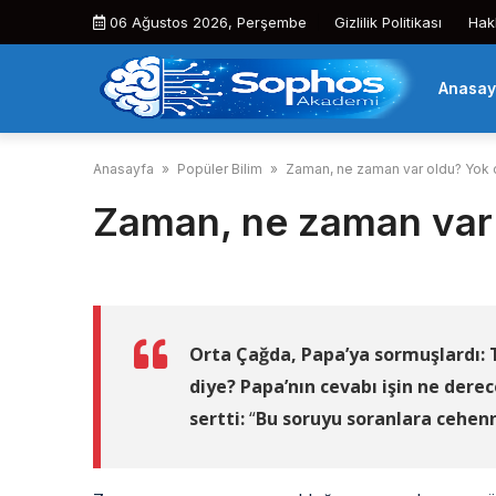
Skip
06 Ağustos 2026, Perşembe
Gizlilik Politikası
Hak
to
content
Anasay
Anasayfa
»
Popüler Bilim
»
Zaman, ne zaman var oldu? Yok 
Zaman, ne zaman var 
Orta Çağda, Papa’ya sormuşlardı: 
diye? Papa’nın cevabı işin ne derec
sertti:
“
Bu soruyu soranlara cehen