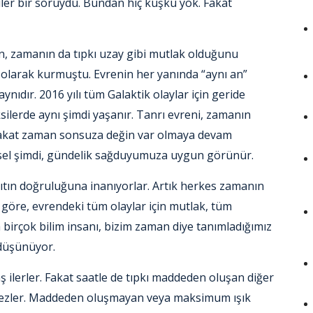
r bir soruydu. Bundan hiç kuşku yok. Fakat
n, zamanın da tıpkı uzay gibi mutlak olduğunu
larak kurmuştu. Evrenin her yanında “aynı an”
ynıdır. 2016 yılı tüm Galaktik olaylar için geride
silerde aynı şimdi yaşanır. Tanrı evreni, zamanın
. Fakat zaman sonsuza değin var olmaya devam
nsel şimdi, gündelik sağduyumuza uygun görünür.
anıtın doğruluğuna inanıyorlar. Artık herkes zamanın
 göre, evrendeki tüm olaylar için mutlak, tüm
a birçok bilim insanı, bizim zaman diye tanımladığımız
 düşünüyor.
ş ilerler. Fakat saatle de tıpkı maddeden oluşan diğer
işemezler. Maddeden oluşmayan veya maksimum ışık