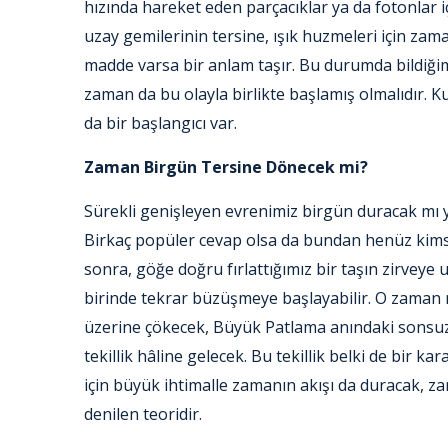
hızında hareket eden parçacıklar ya da fotonlar içi
uzay gemilerinin tersine, ışık huzmeleri için zam
madde varsa bir anlam taşır. Bu durumda bildiğ
zaman da bu olayla birlikte başlamış olmalıdır. K
da bir başlangıcı var.
Zaman Birgün Tersine Dönecek mi?
Sürekli genişleyen evrenimiz birgün duracak m
Birkaç popüler cevap olsa da bundan henüz kimse
sonra, göğe doğru fırlattığımız bir taşın zirvey
birinde tekrar büzüşmeye başlayabilir. O zaman 
üzerine çökecek, Büyük Patlama anındaki sonsuz 
tekillik hâline gelecek. Bu tekillik belki de bir 
için büyük ihtimalle zamanın akışı da duracak, z
denilen teoridir.