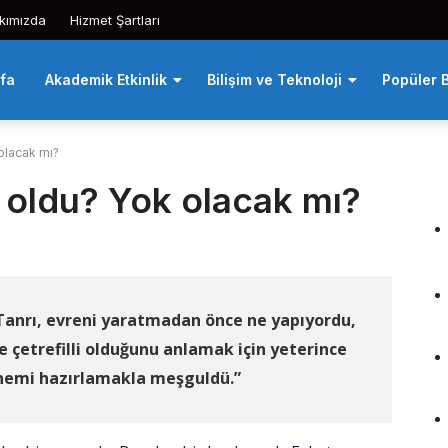
kımızda
Hizmet Şartları
fa
Akademik Etkinlik
Bilişim ve Teknoloji
Popüler B
olacak mı?
oldu? Yok olacak mı?
Tanrı, evreni yaratmadan önce ne yapıyordu,
e çetrefilli olduğunu anlamak için yeterince
nemi hazırlamakla meşguldü.”