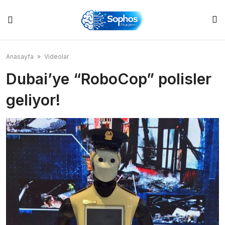
Skip
to
content
Anasayfa
»
Videolar
Dubai’ye “RoboCop” polisler
geliyor!