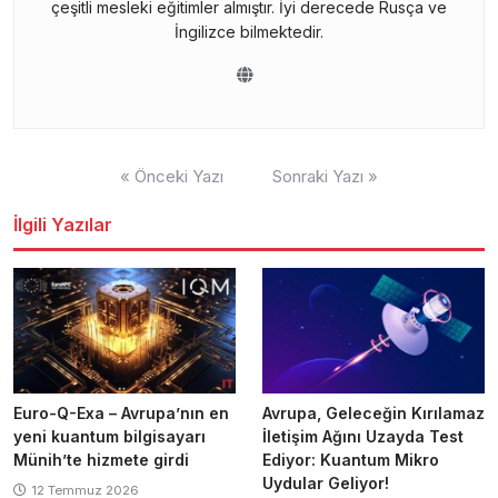
çeşitli mesleki eğitimler almıştır. İyi derecede Rusça ve
İngilizce bilmektedir.
Yazı
« Önceki Yazı
Sonraki Yazı »
gezinmesi
İlgili Yazılar
Euro-Q-Exa – Avrupa’nın en
Avrupa, Geleceğin Kırılamaz
yeni kuantum bilgisayarı
İletişim Ağını Uzayda Test
Münih’te hizmete girdi
Ediyor: Kuantum Mikro
Uydular Geliyor!
12 Temmuz 2026