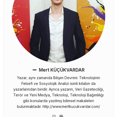
Mert KÜÇÜKVARDAR
Yazar; aynı zamanda Bilişim Devrimi: Teknolojinin
Felsefi ve Sosyolojik Analizi isimli kitabın da
yazarlarından biridir. Ayrıca yazarın, Veri Gazeteciliği,
Terör ve Yeni Medya, Teknoloji, Teknoloji Bağımlılığı
gibi konularda yazılmış bilimsel makaleleri
bulunmaktadır. http://www.mertkucukvardar.com/