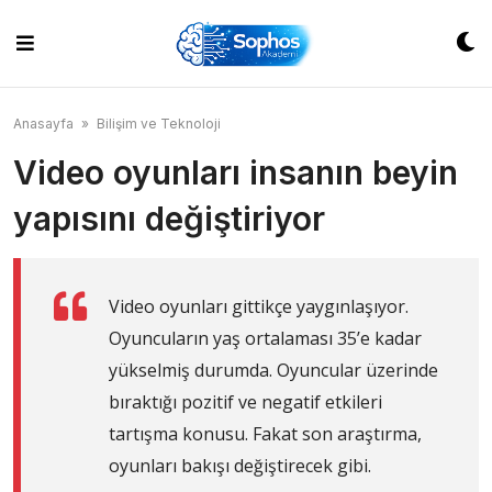
Skip
to
content
Anasayfa
»
Bilişim ve Teknoloji
Video oyunları insanın beyin
yapısını değiştiriyor
Video oyunları gittikçe yaygınlaşıyor.
Oyuncuların yaş ortalaması 35’e kadar
yükselmiş durumda. Oyuncular üzerinde
bıraktığı pozitif ve negatif etkileri
tartışma konusu. Fakat son araştırma,
oyunları bakışı değiştirecek gibi.