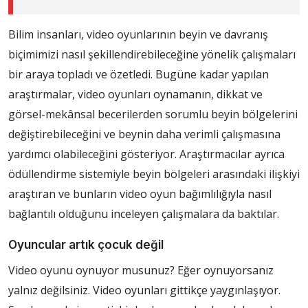
Bilim insanları, video oyunlarının beyin ve davranış
biçimimizi nasıl şekillendirebileceğine yönelik çalışmaları
bir araya topladı ve özetledi. Bugüne kadar yapılan
araştırmalar, video oyunları oynamanın, dikkat ve
görsel-mekânsal becerilerden sorumlu beyin bölgelerini
değiştirebileceğini ve beynin daha verimli çalışmasına
yardımcı olabileceğini gösteriyor. Araştırmacılar ayrıca
ödüllendirme sistemiyle beyin bölgeleri arasındaki ilişkiyi
araştıran ve bunların video oyun bağımlılığıyla nasıl
bağlantılı olduğunu inceleyen çalışmalara da baktılar.
Oyuncular artık çocuk değil
Video oyunu oynuyor musunuz? Eğer oynuyorsanız
yalnız değilsiniz. Video oyunları gittikçe yaygınlaşıyor.