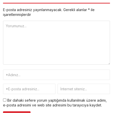
E-posta adresiniz yayınlanmayacak.
Gerekli alanlar
*
ile
işaretlenmişlerdir
Bir dahaki sefere yorum yaptığımda kullanılmak üzere adımı,
e-posta adresimi ve web site adresimi bu tarayıcıya kaydet.