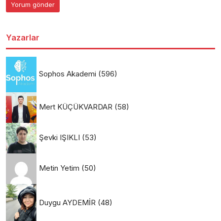
Yazarlar
Sophos Akademi
(596)
Mert KÜÇÜKVARDAR
(58)
Şevki IŞIKLI
(53)
Metin Yetim
(50)
Duygu AYDEMİR
(48)