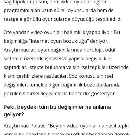
sağ hipokampüsün, hem video oyunları eğitim
programını alan uzun süreli oyuncularda hem de
rastgele gönüllü oyuncularda büyüdüğü tespit edildi.
Öte yandan video oyunları bağımlılık yapabiliyor. Bu
bağımlılığa “internet oyun bozukluğu” deniyor.
Araştırmacılar, oyun bağımlılarında nörolojik ödül
sistemin üzerinde işlevsel ve yapısal değişiklikler
saptadılar. İstekte bulunma ve sinirsel tepkiler üzerinde
kısmi çeşitli izlere rastladılar. Söz konusu sinirsel
değişimler, temelde diğer bağımlılık bozukluklarında
görülen sinirsel değişimlerle benzerlik gösteriyor.
Peki, beydeki tüm bu değişimler ne anlama
geliyor?
Araştırmacı Palaus, “Beynin video oyunlarına nasıl tepki
verdiğine odaklandık ancak bu etkiler her zaman gerçek