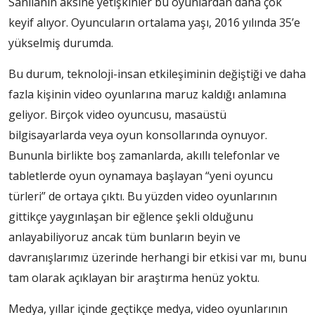
Sanılanın aksine yetişkinler bu oyunlardan daha çok
keyif alıyor. Oyuncuların ortalama yaşı, 2016 yılında 35’e
yükselmiş durumda.
Bu durum, teknoloji-insan etkileşiminin değiştiği ve daha
fazla kişinin video oyunlarına maruz kaldığı anlamına
geliyor. Birçok video oyuncusu, masaüstü
bilgisayarlarda veya oyun konsollarında oynuyor.
Bununla birlikte boş zamanlarda, akıllı telefonlar ve
tabletlerde oyun oynamaya başlayan “yeni oyuncu
türleri” de ortaya çıktı. Bu yüzden video oyunlarının
gittikçe yaygınlaşan bir eğlence şekli olduğunu
anlayabiliyoruz ancak tüm bunların beyin ve
davranışlarımız üzerinde herhangi bir etkisi var mı, bunu
tam olarak açıklayan bir araştırma henüz yoktu.
Medya, yıllar içinde geçtikçe medya, video oyunlarının