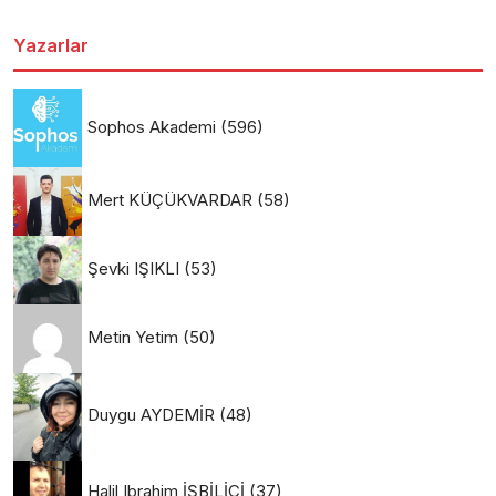
Yazarlar
Sophos Akademi
(596)
Mert KÜÇÜKVARDAR
(58)
Şevki IŞIKLI
(53)
Metin Yetim
(50)
Duygu AYDEMİR
(48)
Halil Ibrahim İŞBİLİCİ
(37)