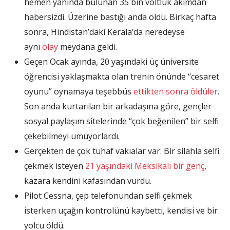
hemen yanında bulunan 35 bin voltluk akımdan
habersizdi. Üzerine bastığı anda öldü. Birkaç hafta
sonra, Hindistan’daki Kerala’da neredeyse
aynı
olay
meydana geldi.
Geçen Ocak ayında, 20 yaşındaki üç üniversite
öğrencisi yaklaşmakta olan trenin önünde “cesaret
oyunu” oynamaya teşebbüs
ettikten sonra öldüler
.
Son anda kurtarılan bir arkadaşına göre, gençler
sosyal paylaşım sitelerinde “çok beğenilen” bir selfi
çekebilmeyi umuyorlardı.
Gerçekten de çok tuhaf vakıalar var: Bir silahla selfi
çekmek isteyen
21 yaşındaki Meksikalı bir genç
,
kazara kendini kafasından vurdu.
Pilot Cessna, çep telefonundan selfi çekmek
isterken uçağın kontrolünü kaybetti, kendisi ve bir
yolcu öldü.