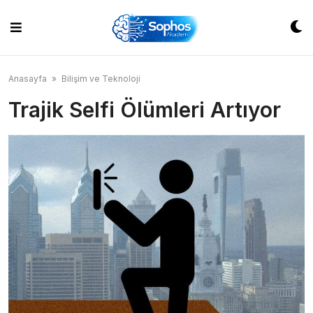
Skip
to
content
Anasayfa
»
Bilişim ve Teknoloji
Trajik Selfi Ölümleri Artıyor