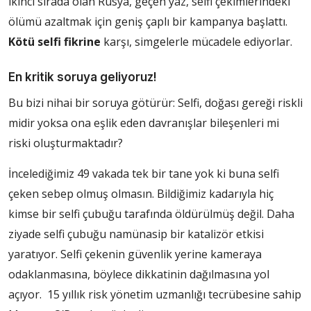
ikinci sırada olan Rusya, geçen yaz, selfi çekimlerindeki
ölümü azaltmak için geniş çaplı bir kampanya başlattı.
Kötü selfi fikrine
karşı, simgelerle mücadele ediyorlar.
En kritik soruya geliyoruz!
Bu bizi nihai bir soruya götürür: Selfi, doğası gereği riskli
midir yoksa ona eşlik eden davranışlar bileşenleri mi
riski oluşturmaktadır?
İncelediğimiz 49 vakada tek bir tane yok ki buna selfi
çeken sebep olmuş olmasın. Bildiğimiz kadarıyla hiç
kimse bir selfi çubuğu tarafında öldürülmüş değil. Daha
ziyade selfi çubuğu namünasip bir katalizör etkisi
yaratıyor. Selfi çekenin güvenlik yerine kameraya
odaklanmasına, böylece dikkatinin dağılmasına yol
açıyor. 15 yıllık risk yönetim uzmanlığı tecrübesine sahip