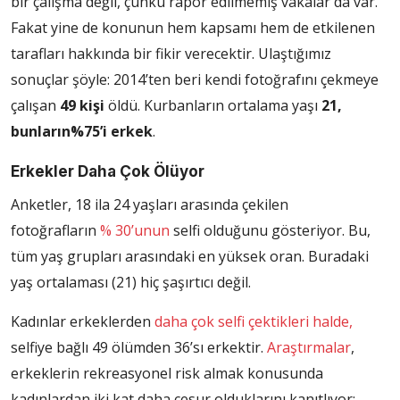
bir çalışma değil, çünkü rapor edilmemiş vakalar da var.
Fakat yine de konunun hem kapsamı hem de etkilenen
tarafları hakkında bir fikir verecektir. Ulaştığımız
sonuçlar şöyle: 2014’ten beri kendi fotoğrafını çekmeye
çalışan
49 kişi
öldü. Kurbanların ortalama yaşı
21,
bunların
%75’i erkek
.
Erkekler Daha Çok Ölüyor
Anketler, 18 ila 24 yaşları arasında çekilen
fotoğrafların
% 30’unun
selfi olduğunu gösteriyor. Bu,
tüm yaş grupları arasındaki en yüksek oran. Buradaki
yaş ortalaması (21) hiç şaşırtıcı değil.
Kadınlar erkeklerden
daha çok selfi çektikleri halde,
selfiye bağlı 49 ölümden 36’sı erkektir.
Araştırmalar
,
erkeklerin rekreasyonel risk almak konusunda
kadınlardan iki kat daha cesur olduklarını kanıtlıyor;