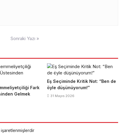
Sonraki Yazı »
Eş Seçiminde Kritik Not: “Ben de
mmeliyetçiliği Fark
öyle düşünüyorum!”
sinden Gelmek
31 Mayıs 2026
 işaretlenmişlerdir