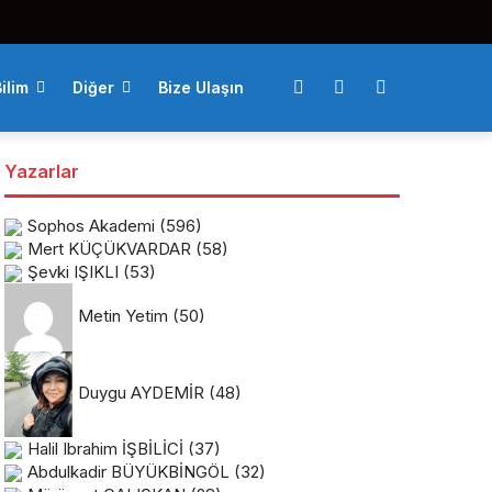
ilim
Diğer
Bize Ulaşın
Yazarlar
Sophos Akademi
(596)
Mert KÜÇÜKVARDAR
(58)
Şevki IŞIKLI
(53)
Metin Yetim
(50)
Duygu AYDEMİR
(48)
Halil Ibrahim İŞBİLİCİ
(37)
Abdulkadir BÜYÜKBİNGÖL
(32)