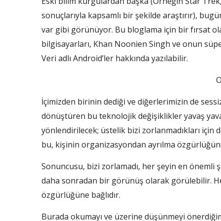
Eski bilim kurgulardan başka (Örneğin Star Tre
sonuçlarıyla kapsamlı bir şekilde araştırır), b
var gibi görünüyor. Bu bloglama için bir fırsat o
bilgisayarları, Khan Noonien Singh ve onun süper-
Veri adlı Android’ler hakkında yazılabilir.
O
İçimizden birinin dediği ve diğerlerimizin de sessiz
dönüştüren bu teknolojik değişiklikler yavaş yava
yönlendirilecek; üstelik bizi zorlanmadıkları için
bu, kişinin organizasyondan ayrılma özgürlüğüne
Sonuncusu, bizi zorlamadı, her şeyin en önemli ş
daha sonradan bir görünüş olarak görülebilir. H
özgürlüğüne bağlıdır.
Burada okumayı ve üzerine düşünmeyi önerdiğimiz 