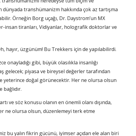
k, transhümanizmi neredeyse tüm biçim ve
ugün dünyada transhümanizm hakkında çok az tartışma
labilir. Örneğin Borg uçağı, Dr. Daystrom’un MX
insan tiranları, Vidiyanlar, holografik doktorlar ve
h, hayır, üzgünüm! Bu Trekkers için de yapılabilirdi.
ce onayladığı gibi, büyük olasılıkla insanlığı
ş gelecek; piyasa ve bireysel değerler tarafından
 de yeterince doğal görünecektir. Her ne olursa olsun
 bağlıdır.
artı ve söz konusu olanın en önemli olanı dışında,
er ne olursa olsun, düzenlemeyi terk etme
bu yalın fikrin gücünü, iyimser açıdan ele alan biri