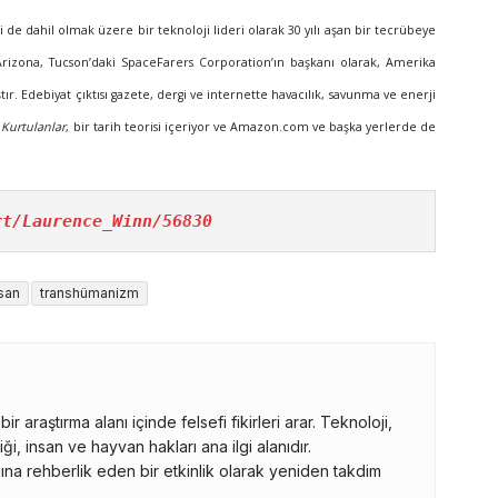
ri de dahil olmak üzere bir teknoloji lideri olarak 30 yılı aşan bir tecrübeye
rizona, Tucson’daki SpaceFarers Corporation’ın başkanı olarak, Amerika
tır. Edebiyat çıktısı gazete, dergi ve internette havacılık, savunma ve enerji
Kurtulanlar
, bir tarih teorisi içeriyor ve Amazon.com ve başka yerlerde de
rt/Laurence_Winn/56830
san
transhümanizm
ir araştırma alanı içinde felsefi fikirleri arar. Teknoloji,
iği, insan ve hayvan hakları ana ilgi alanıdır.
ına rehberlik eden bir etkinlik olarak yeniden takdim