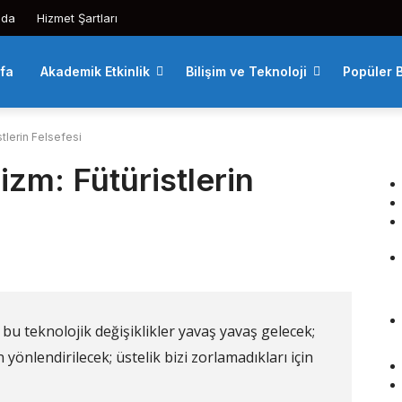
zda
Hizmet Şartları
fa
Akademik Etkinlik
Bilişim ve Teknoloji
Popüler B
tlerin Felsefesi
zm: Fütüristlerin
 bu teknolojik değişiklikler yavaş yavaş gelecek;
 yönlendirilecek; üstelik bizi zorlamadıkları için