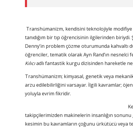
Transhümanizm, kendisini teknolojiyle modifiye 
tanıdığım bir tıp öğrencisinin ilgilerinden biriydi.
Denny’in problem çözme oturumunda kahvaltı dü
öğrenciler, tematik olarak Ayn Rand’ın nesnelci 
Kılıcı
adlı fantastik kurgu dizisinden hareketle nes
Transhümanizm; kimyasal, genetik veya mekanik ol
arzu edilebilirliğini varsayar. İlgili kavramlar; öje
yoluyla evrim fikridir.
Ke
takipçilerimizden makinelerin insanlığın sonunu 
kesimin bu kavramların çoğunu ürkütücü veya teh