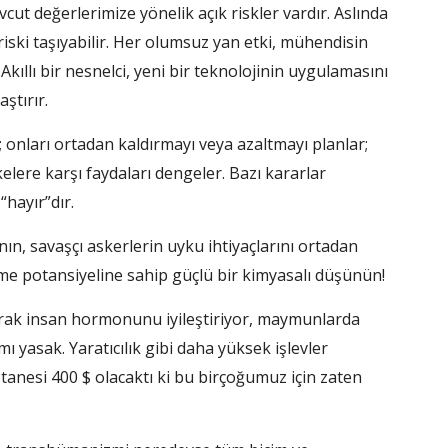
ut değerlerimize yönelik açık riskler vardır. Aslında
riski taşıyabilir. Her olumsuz yan etki, mühendisin
 Akıllı bir nesnelci, yeni bir teknolojinin uygulamasını
ştırır.
tar; onları ortadan kaldırmayı veya azaltmayı planlar;
ere karşı faydaları dengeler. Bazı kararlar
hayır”dır.
ın, savaşçı askerlerin uyku ihtiyaçlarını ortadan
me potansiyeline sahip güçlü bir kimyasalı düşünün!
olarak insan hormonunu iyileştiriyor, maymunlarda
ı yasak. Yaratıcılık gibi daha yüksek işlevler
e tanesi 400 $ olacaktı ki bu birçoğumuz için zaten