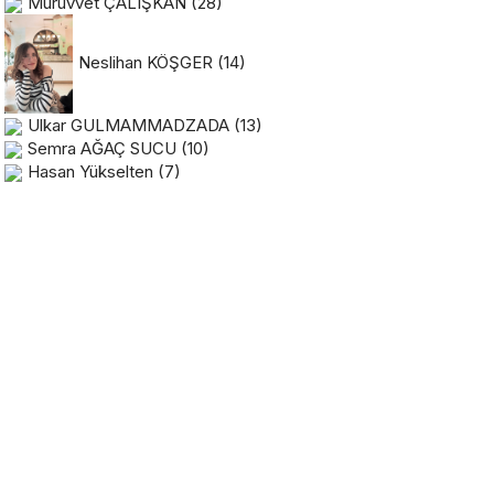
Mürüvvet ÇALIŞKAN
(28)
Neslihan KÖŞGER
(14)
Ulkar GULMAMMADZADA
(13)
Semra AĞAÇ SUCU
(10)
Hasan Yükselten
(7)