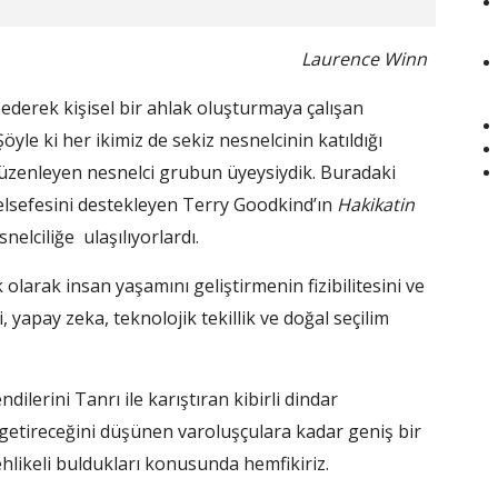
Laurence Winn
ederek kişisel bir ahlak oluşturmaya çalışan
 Şöyle ki her ikimiz de sekiz nesnelcinin katıldığı
zenleyen nesnelci grubun üyeysiydik. Buradaki
felsefesini destekleyen Terry Goodkind’ın
Hakikatin
nelciliğe ulaşılıyorlardı.
arak insan yaşamını geliştirmenin fizibilitesini ve
ni, yapay zeka, teknolojik tekillik ve doğal seçilim
ndilerini Tanrı ile karıştıran kibirli dindar
getireceğini düşünen varoluşçulara kadar geniş bir
likeli buldukları konusunda hemfikiriz.