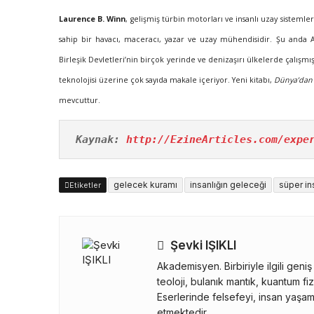
Laurence B. Winn
, gelişmiş türbin motorları ve insanlı uzay sistemle
sahip bir havacı, maceracı, yazar ve uzay mühendisidir. Şu anda A
Birleşik Devletleri’nin birçok yerinde ve denizaşırı ülkelerde çalışmış
teknolojisi üzerine çok sayıda makale içeriyor. Yeni kitabı,
Dünya’dan 
mevcuttur.
Kaynak: 
http://EzineArticles.com/expe
gelecek kuramı
insanlığın geleceği
süper in
Etiketler
Şevki IŞIKLI
Akademisyen. Birbiriyle ilgili geniş b
teoloji, bulanık mantık, kuantum fiz
Eserlerinde felsefeyi, insan yaşam
etmektedir.