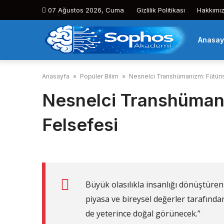
Skip
07 Ağustos 2026, Cuma
Gizlilik Politikası
Hakkımı
to
content
Anasay
Anasayfa
»
Popüler Bilim
»
Nesnelci Transhümanizm: Fütüris
Nesnelci Transhümani
Felsefesi
Büyük olasılıkla insanlığı dönüştüren
piyasa ve bireysel değerler tarafından
de yeterince doğal görünecek.”