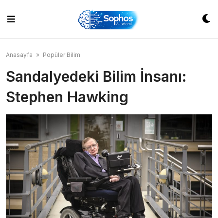
Skip
to
content
Anasayfa
»
Popüler Bilim
Sandalyedeki Bilim İnsanı:
Stephen Hawking