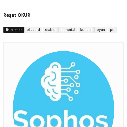
Reşat OKUR
blizzard
diablo
ımmortal
konsol
oyun
pc
Etiketler